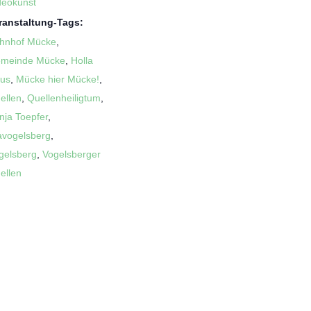
deokunst
ranstaltung-Tags:
hnhof Mücke
,
meinde Mücke
,
Holla
us
,
Mücke hier Mücke!
,
ellen
,
Quellenheiligtum
,
nja Toepfer
,
avogelsberg
,
gelsberg
,
Vogelsberger
ellen