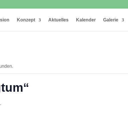
ision
Konzept
Aktuelles
Kalender
Galerie
funden.
gtum“
T