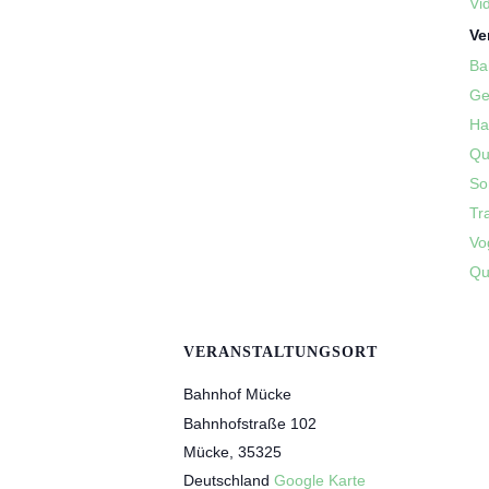
Vi
Ve
Ba
Ge
Ha
Qu
So
Tr
Vo
Qu
VERANSTALTUNGSORT
Bahnhof Mücke
Bahnhofstraße 102
Mücke
,
35325
Deutschland
Google Karte