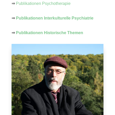
⇒
Publikationen Psychotherapie
⇒
Publikationen
Interkulturelle Psychiatrie
⇒
Publikationen Historische Themen